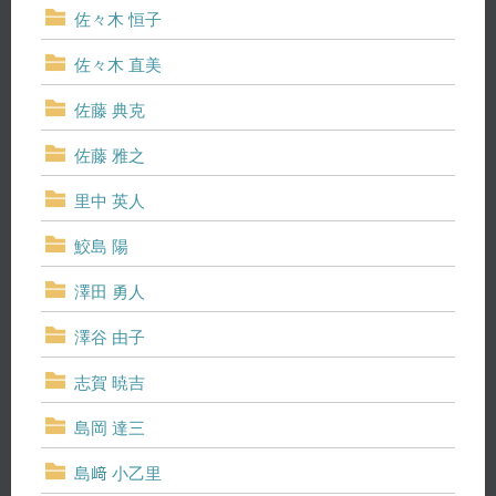
佐々木 恒子
佐々木 直美
佐藤 典克
佐藤 雅之
里中 英人
鮫島 陽
澤田 勇人
澤谷 由子
志賀 暁吉
島岡 達三
島﨑 小乙里