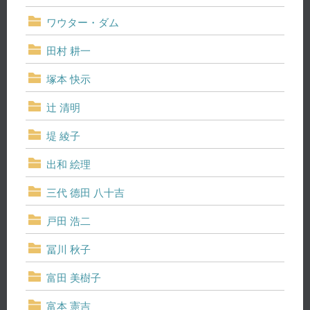
ワウター・ダム
田村 耕一
塚本 快示
辻 清明
堤 綾子
出和 絵理
三代 德田 八十吉
戸田 浩二
冨川 秋子
富田 美樹子
富本 憲吉