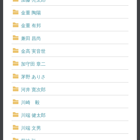
金重 陶陽
金重 有邦
兼田 昌尚
金髙 実音世
加守田 章二
茅野 ありさ
河井 寛次郎
川崎 毅
川端 健太郎
川端 文男