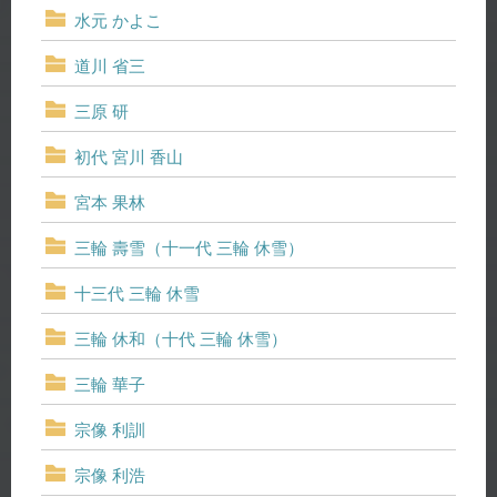
水元 かよこ
道川 省三
三原 研
初代 宮川 香山
宮本 果林
三輪 壽雪（十一代 三輪 休雪）
十三代 三輪 休雪
三輪 休和（十代 三輪 休雪）
三輪 華子
宗像 利訓
宗像 利浩