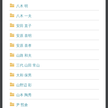
八木 明
八木 一夫
安田 直子
安原 喜明
安原 喜孝
山路 和夫
三代 山田 常山
大和 保男
山野辺 彩
山本 陶秀
尹 煕倉