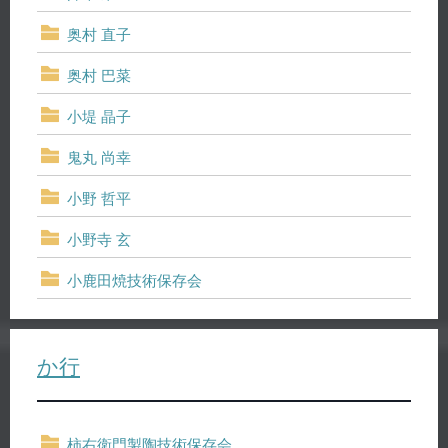
奥村 直子
奥村 巴菜
小堤 晶子
鬼丸 尚幸
小野 哲平
小野寺 玄
小鹿田焼技術保存会
か行
柿右衛門製陶技術保存会