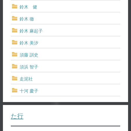
鈴木 健
鈴木 徹
鈴木 麻起子
鈴木 美汐
須藤 訓史
須浜 智子
走泥社
十河 慶子
た行