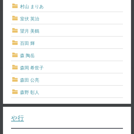
村山 まりあ
室伏 英治
望月 美鶴
百田 輝
森 陶岳
森岡 希世子
森田 公亮
森野 彰人
や行