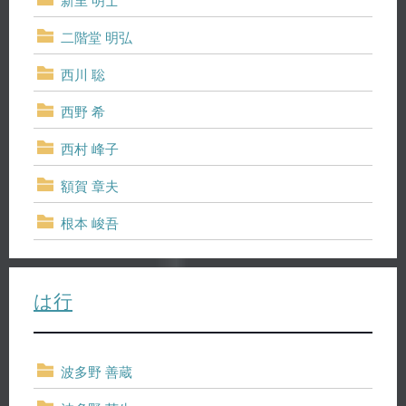
新里 明士
二階堂 明弘
西川 聡
西野 希
西村 峰子
額賀 章夫
根本 峻吾
は行
波多野 善蔵