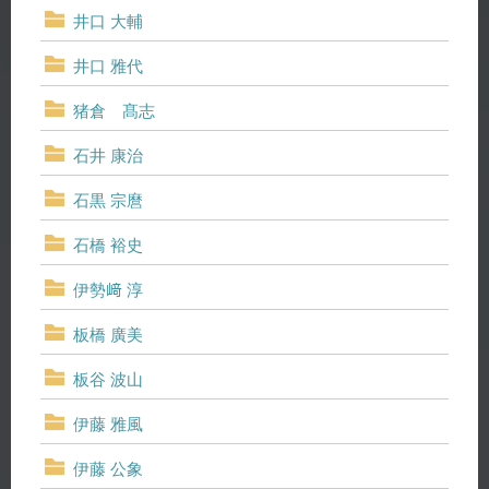
井口 大輔
井口 雅代
猪倉 髙志
石井 康治
石黒 宗麿
石橋 裕史
伊勢﨑 淳
板橋 廣美
板谷 波山
伊藤 雅風
伊藤 公象