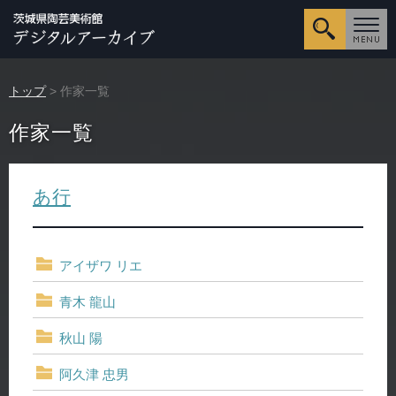
詳細検
トップ
> 作家一覧
作家一覧
あ行
アイザワ リエ
青木 龍山
秋山 陽
阿久津 忠男