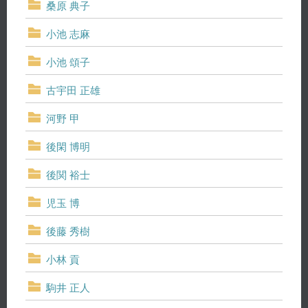
桑原 典子
小池 志麻
小池 頌子
古宇田 正雄
河野 甲
後閑 博明
後関 裕士
児玉 博
後藤 秀樹
小林 貢
駒井 正人