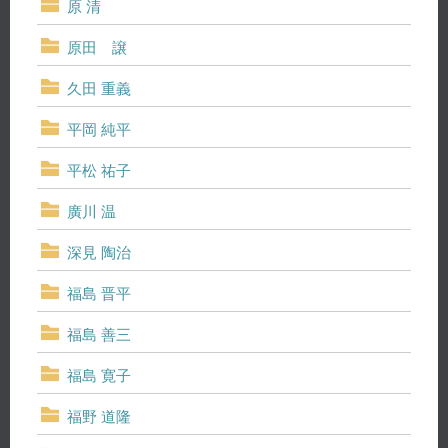
原 清
原田 譲
久田 重義
平岡 純平
平松 祐子
廣川 温
深見 陶治
福島 晋平
福島 善三
福島 寛子
福野 道隆