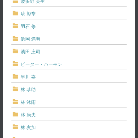
波多野 英生
塙 彰堂
羽石 修二
浜岡 満明
濱田 庄司
ピーター・ハーモン
早川 嘉
林 恭助
林 沐雨
林 康夫
林 友加