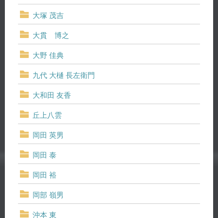
大塚 茂吉
大貫 博之
大野 佳典
九代 大樋 長左衛門
大和田 友香
丘上八雲
岡田 英男
岡田 泰
岡田 裕
岡部 嶺男
沖本 東