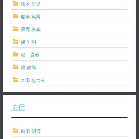
舩木 研兒
船串 篤司
星野 友幸
保立 剛
堀 貴春
堀 俊郎
本田 あつみ
ま行
前田 昭博