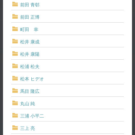
前田 青邨
前田 正博
町田 幸
松井 康成
松井 康陽
松浦 松夫
松本 ヒデオ
馬目 隆広
丸山 純
三浦 小平二
三上 亮