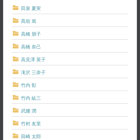
田泉 夏実
髙垣 篤
高橋 朋子
高橋 奈己
高見澤 英子
滝沢 三奈子
竹内 彰
竹内 紘三
武腰 潤
竹村 友里
田崎 太郎