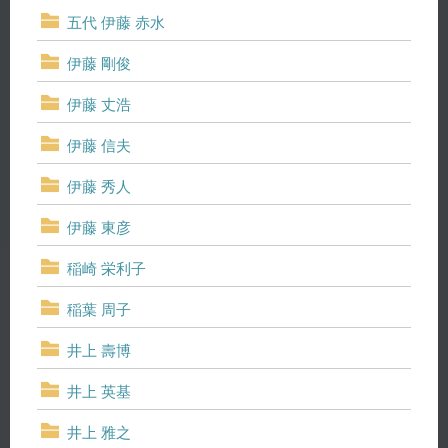
五代 伊藤 赤水
伊藤 剛俊
伊藤 丈浩
伊藤 信夫
伊藤 秀人
伊藤 東彦
稲崎 栄利子
稲葉 周子
井上 壽博
井上 英基
井上 雅之