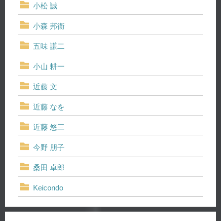
小松 誠
小森 邦衞
五味 謙二
小山 耕一
近藤 文
近藤 なを
近藤 悠三
今野 朋子
桑田 卓郎
Keicondo