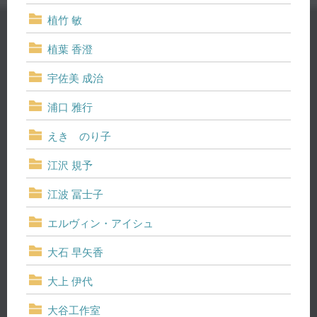
植竹 敏
植葉 香澄
宇佐美 成治
浦口 雅行
えき のり子
江沢 規予
江波 冨士子
エルヴィン・アイシュ
大石 早矢香
大上 伊代
大谷工作室