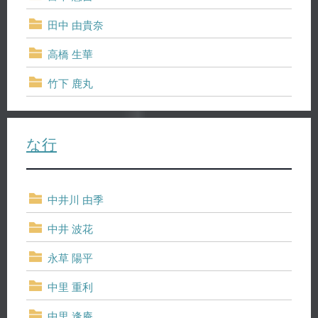
田中 由貴奈
高橋 生華
竹下 鹿丸
な行
中井川 由季
中井 波花
永草 陽平
中里 重利
中里 逢庵