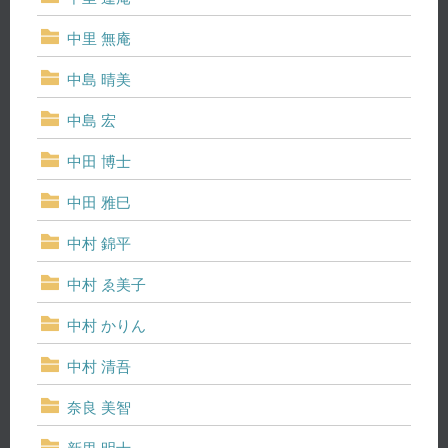
中里 無庵
中島 晴美
中島 宏
中田 博士
中田 雅巳
中村 錦平
中村 ゑ美子
中村 かりん
中村 清吾
奈良 美智