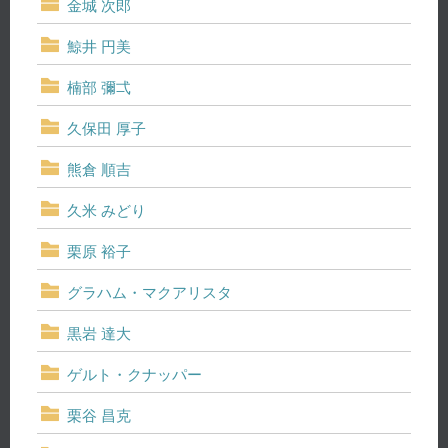
金城 次郎
鯨井 円美
楠部 彌弌
久保田 厚子
熊倉 順吉
久米 みどり
栗原 裕子
グラハム・マクアリスタ
黒岩 達大
ゲルト・クナッパー
栗谷 昌克