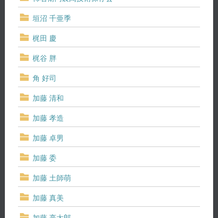
垣沼 千亜季
梶田 慶
梶谷 胖
角 好司
加藤 清和
加藤 孝造
加藤 卓男
加藤 委
加藤 土師萌
加藤 真美
加藤 亮太郎