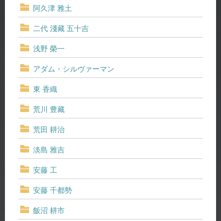
阿久津 雅土
二代 淺藏 五十吉
浅野 榮一
アダム・シルヴァーマン
東 香織
荒川 豊藏
荒田 耕治
淡島 雅吉
安藤 工
安藤 千都勢
飯沼 耕市