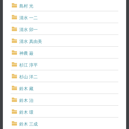
島村 光
清水 一二
清水 卯一
清水 真由美
神農 巌
杉江 淳平
杉山 洋二
鈴木 藏
鈴木 治
鈴木 環
鈴木 三成