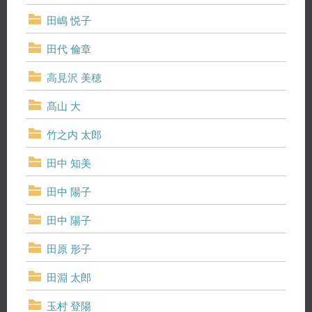
田嶋 悦子
田代 倫章
高見沢 美穂
髙山 大
竹之内 太郎
田中 知美
田中 陽子
田中 陽子
田原 形子
田淵 太郎
玉村 登陽