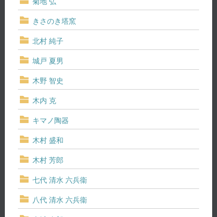
菊地 弘
きさのき塔窯
北村 純子
城戸 夏男
木野 智史
木内 克
キマノ陶器
木村 盛和
木村 芳郎
七代 清水 六兵衞
八代 清水 六兵衞