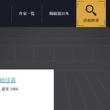
絵注器
 夏実 1966-