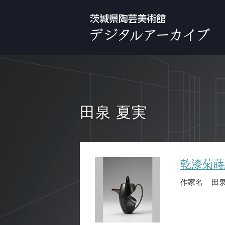
田泉 夏実
乾漆菊蒔
作家名
田泉