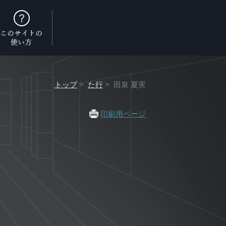
トップ
>
た行
> 田泉 夏実
印刷用ページ