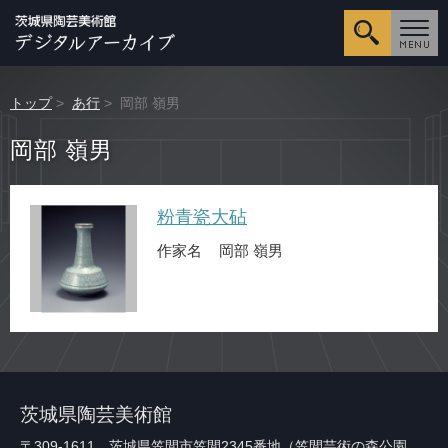
詳細検
トップ
>
あ行
> 岡部 嶺男
岡部 嶺男
粉青瓷大砧
作家名
岡部 嶺男
茨城県陶芸美術館
〒309-1611 茨城県笠間市笠間2345番地（笠間芸術の森公園