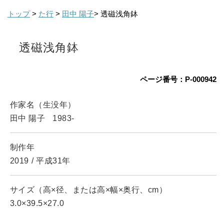
トップ
>
た行
>
田中 陽子
> 透磁浅角鉢
透磁浅角鉢
ページ番号：P-000942
作家名（生没年）
田中 陽子
1983-
制作年
2019
/
平成31年
サイズ（高×径、または高×幅×奥行、cm）
3.0×39.5×27.0