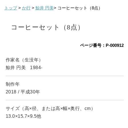
トップ
>
か行
>
鯨井 円美
> コーヒーセット（8点）
コーヒーセット（8点）
ページ番号：P-000912
作家名（生没年）
鯨井 円美
1984-
制作年
2018
/
平成30年
サイズ（高×径、または高×幅×奥行、cm）
13.0×15.7×9.5他