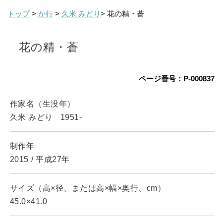
トップ
>
か行
>
久米 みどり
> 花の精・蒼
花の精・蒼
ページ番号：P-000837
作家名（生没年）
久米 みどり
1951-
制作年
2015
/
平成27年
サイズ（高×径、または高×幅×奥行、cm）
45.0×41.0