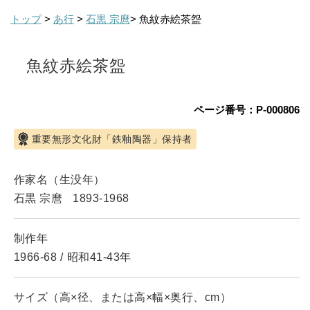
トップ
>
あ行
>
石黒 宗麿
> 魚紋赤絵茶盌
魚紋赤絵茶盌
ページ番号：P-000806
重要無形文化財「鉄釉陶器」保持者
作家名（生没年）
石黒 宗麿
1893-1968
制作年
1966-68
/
昭和41-43年
サイズ（高×径、または高×幅×奥行、cm）