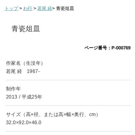
トップ
>
わ行
>
若尾 経
> 青瓷俎皿
青瓷俎皿
ページ番号：P-000769
作家名（生没年）
若尾 経
1967-
制作年
2013
/
平成25年
サイズ（高×径、または高×幅×奥行、cm）
32.0×92.0×46.0