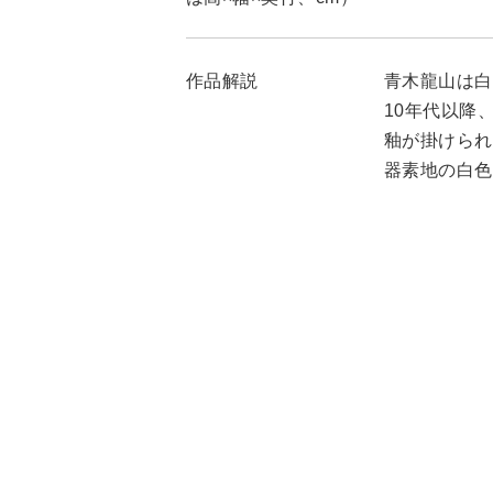
作品解説
青木龍山は白
10年代以降
釉が掛けられ
器素地の白色