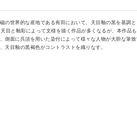
磁の世界的な産地である有田において、天目釉の黒を基調と
、天目と釉彩によって文様を描く作品が多くなるが、本作品
、側面に呉須を用いた染付によって様々な人物が大胆な筆致
、天目釉の黒褐色がコントラストを織りなす。