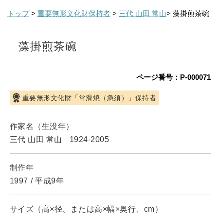
トップ
>
重要無形文化財保持者
>
三代 山田 常山
> 藻掛煎茶碗
藻掛煎茶碗
ページ番号：P-000071
重要無形文化財「常滑焼（急須）」保持者
作家名（生没年）
三代 山田 常山
1924-2005
制作年
1997
/
平成9年
サイズ（高×径、または高×幅×奥行、cm）