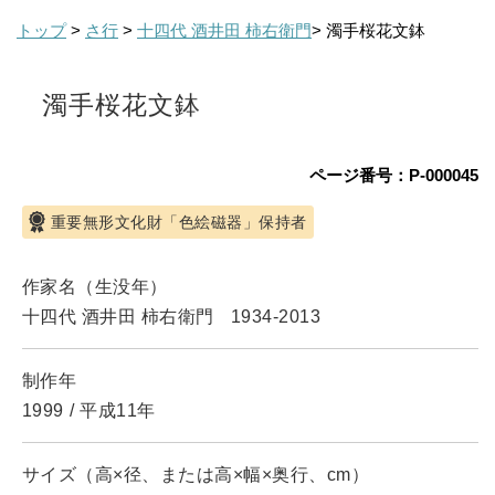
トップ
>
さ行
>
十四代 酒井田 柿右衛門
> 濁手桜花文鉢
濁手桜花文鉢
ページ番号：P-000045
重要無形文化財「色絵磁器」保持者
作家名（生没年）
十四代 酒井田 柿右衛門
1934-2013
制作年
1999
/
平成11年
サイズ（高×径、または高×幅×奥行、cm）