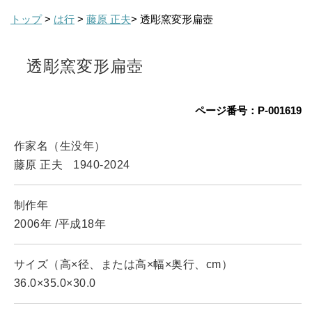
トップ
>
は行
>
藤原 正夫
> 透彫窯変形扁壺
透彫窯変形扁壺
ページ番号：P-001619
作家名（生没年）
藤原 正夫
1940-2024
制作年
2006年
/平成18年
サイズ（高×径、または高×幅×奥行、cm）
36.0×35.0×30.0