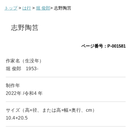
トップ
>
は行
>
堀 俊郎
> 志野陶筥
志野陶筥
ページ番号：P-001581
作家名（生没年）
堀 俊郎
1953-
制作年
2022年
/令和4
年
サイズ（高×径、または高×幅×奥行、cm）
10.4×20.5