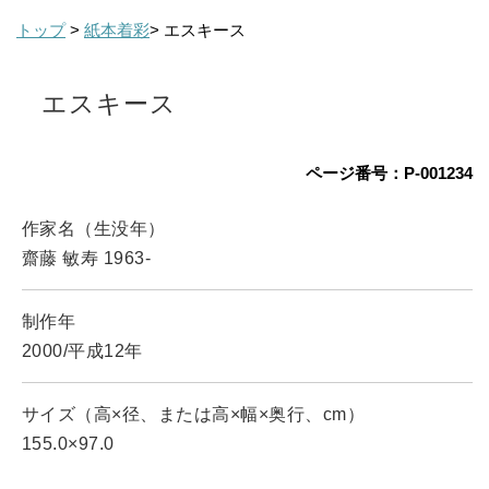
トップ
>
紙本着彩
> エスキース
エスキース
ページ番号：P-001234
作家名（生没年）
齋藤 敏寿 1963-
制作年
2000/平成12年
サイズ（高×径、または高×幅×奥行、cm）
155.0×97.0