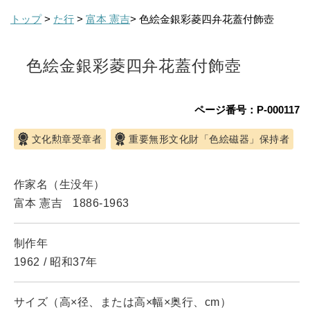
トップ
>
た行
>
富本 憲吉
> 色絵金銀彩菱四弁花蓋付飾壺
色絵金銀彩菱四弁花蓋付飾壺
ページ番号：P-000117
文化勲章受章者
重要無形文化財「色絵磁器」保持者
作家名（生没年）
富本 憲吉
1886-1963
制作年
1962
/
昭和37年
サイズ（高×径、または高×幅×奥行、cm）