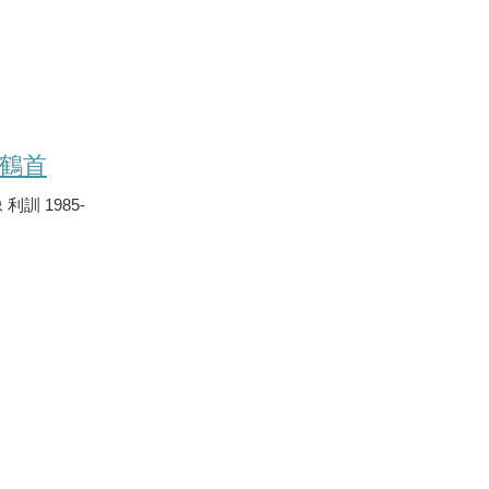
鶴首
 利訓 1985-