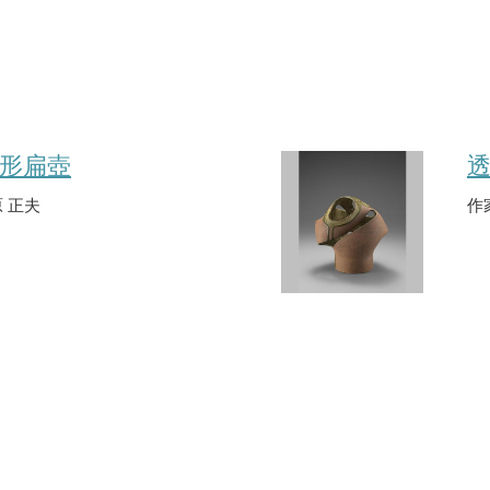
形扁壺
 正夫
作