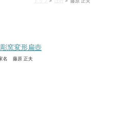
トップ
>
は行
> 藤原 正夫
透彫窯変形扁壺
家名
藤原 正夫