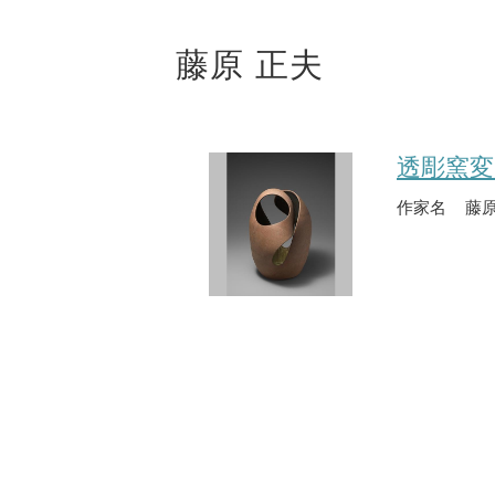
藤原 正夫
透彫窯変
作家名
藤原