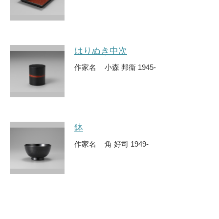
はりぬき中次
作家名
小森 邦衞 1945-
鉢
作家名
角 好司 1949-