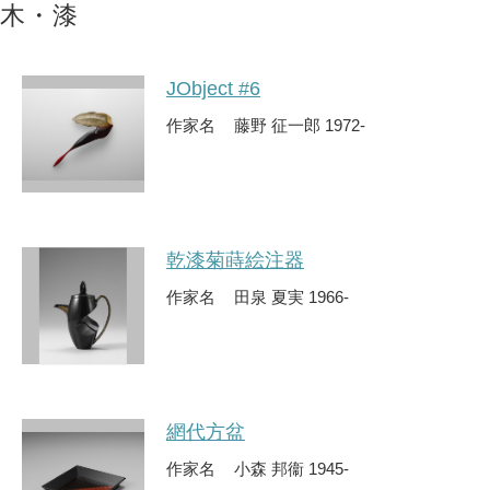
木・漆
JObject #6
作家名
藤野 征一郎 1972-
乾漆菊蒔絵注器
作家名
田泉 夏実 1966-
網代方盆
作家名
小森 邦衞 1945-