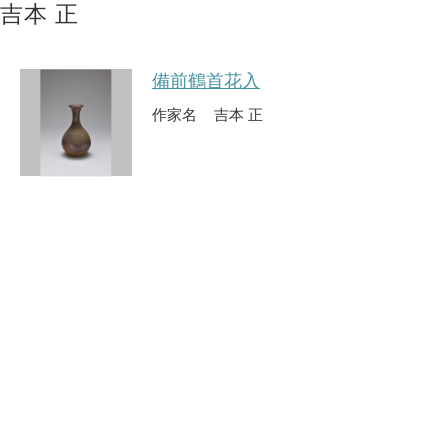
吉本 正
備前鶴首花入
作家名
吉本 正