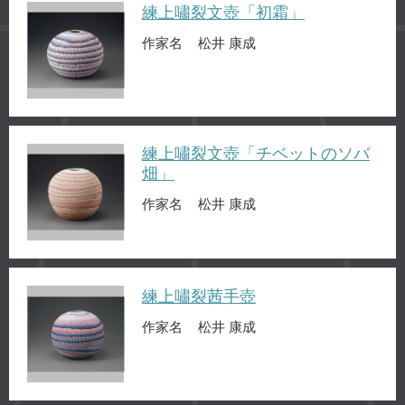
練上嘯裂文壺「初霜」
作家名
松井 康成
練上嘯裂文壺「チベットのソバ
畑」
作家名
松井 康成
練上嘯裂茜手壺
作家名
松井 康成