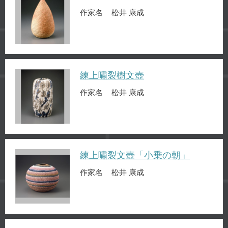
作家名
松井 康成
練上嘯裂樹文壺
作家名
松井 康成
練上嘯裂文壺「小乗の朝」
作家名
松井 康成