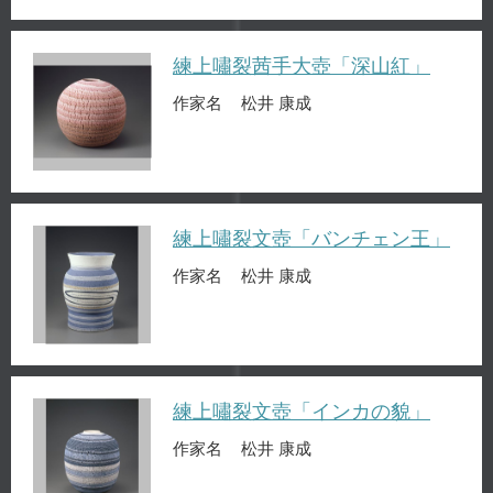
練上嘯裂茜手大壺「深山紅」
作家名
松井 康成
練上嘯裂文壺「バンチェン王」
作家名
松井 康成
練上嘯裂文壺「インカの貌」
作家名
松井 康成