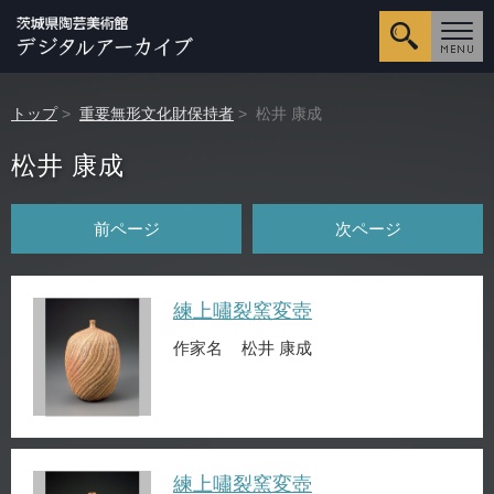
詳細検
トップ
>
重要無形文化財保持者
> 松井 康成
松井 康成
前ページ
次ページ
練上嘯裂窯変壺
作家名
松井 康成
練上嘯裂窯変壺