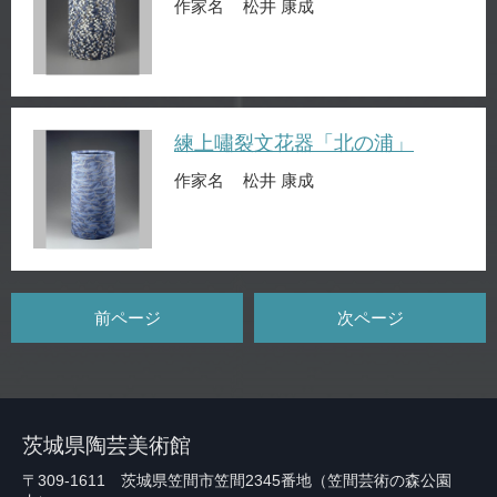
作家名
松井 康成
練上嘯裂文花器「北の浦」
作家名
松井 康成
前ページ
次ページ
茨城県陶芸美術館
〒309-1611 茨城県笠間市笠間2345番地（笠間芸術の森公園