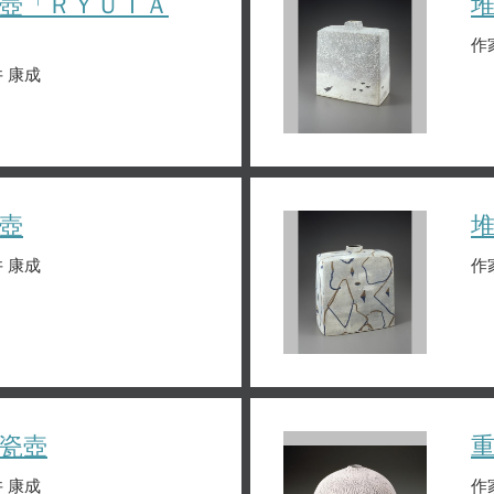
壺「ＲＹＵＴＡ
作
 康成
壺
 康成
作
瓷壺
 康成
作