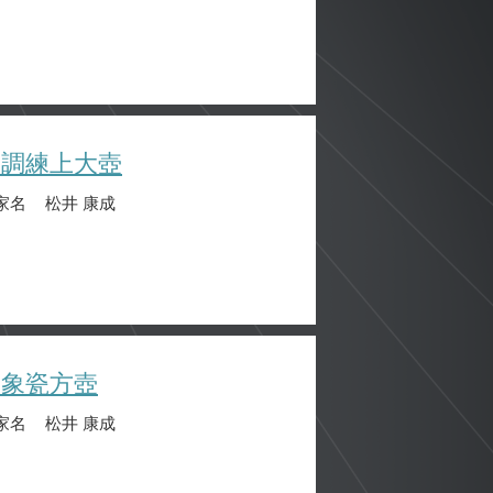
破調練上大壺
家名
松井 康成
褶象瓷方壺
家名
松井 康成