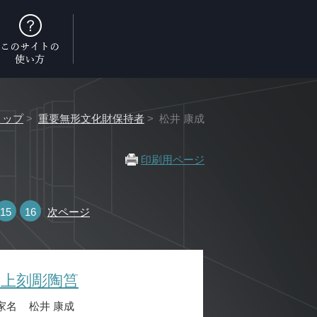
トップ
>
重要無形文化財保持者
> 松井 康成
印刷用ページ
15
16
次ページ
練上刻彫陶筥
家名
松井 康成