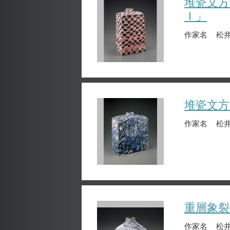
堆瓷文方
Ｉ」
作家名
松井
堆瓷文方
作家名
松井
重層象裂
作家名
松井