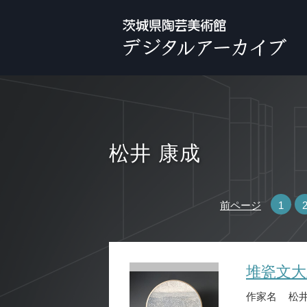
松井 康成
前ページ
1
堆瓷文大
作家名
松井