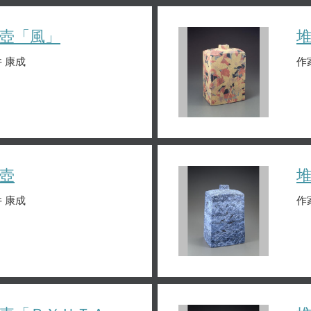
壺「風」
 康成
作
壺
 康成
作