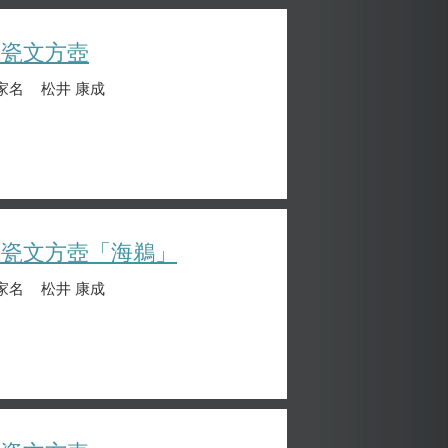
堆瓷文方壺
家名
松井 康成
堆瓷文方壺「海鵜」
家名
松井 康成