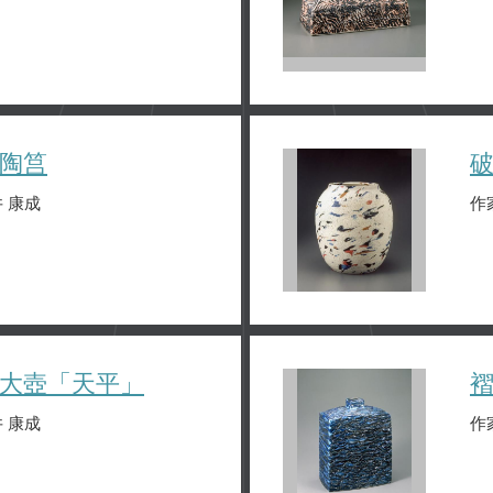
陶筥
 康成
作
大壺「天平」
 康成
作