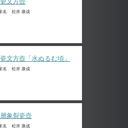
堆瓷文方壺
家名
松井 康成
堆瓷文方壺「水ぬるむ頃」
家名
松井 康成
重層象裂瓷壺
家名
松井 康成