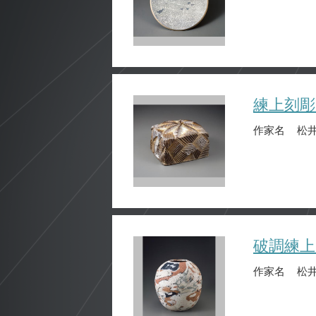
練上刻彫
作家名
松井
破調練上
作家名
松井