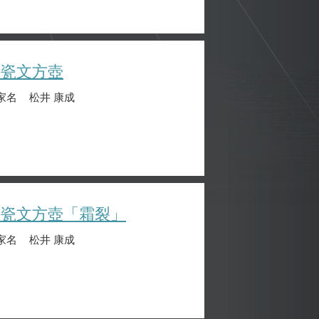
堆瓷文方壺
家名
松井 康成
堆瓷文方壺「霜裂」
家名
松井 康成