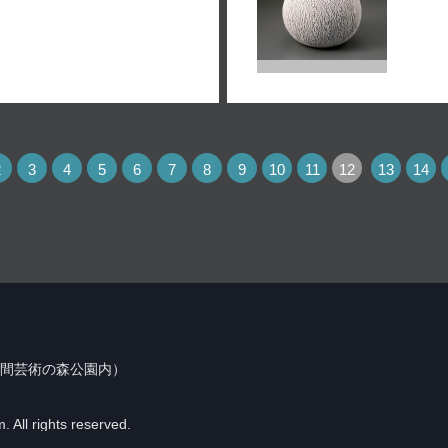
2
3
4
5
6
7
8
9
10
11
12
13
14
（笠間芸術の森公園内）
 All rights reserved.