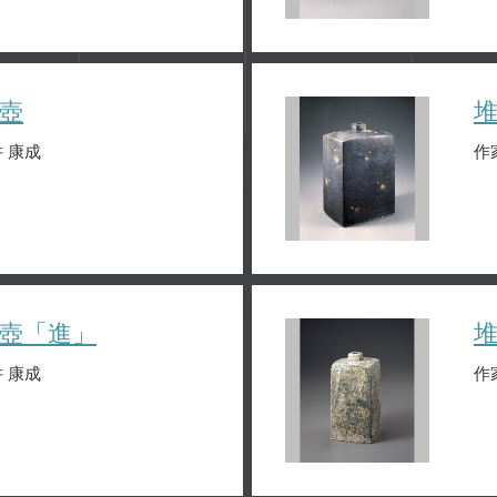
壺
 康成
作
壺「進」
 康成
作