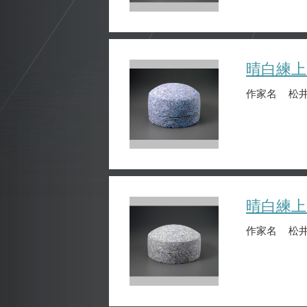
晴白練上
作家名
松井
晴白練上
作家名
松井