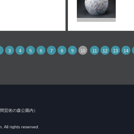
2
3
4
5
6
7
8
9
10
11
12
13
14
（笠間芸術の森公園内）
 All rights reserved.