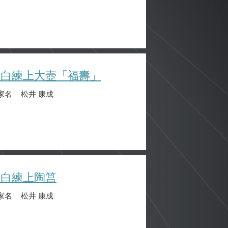
晴白練上大壺「福壽」
家名
松井 康成
晴白練上陶筥
家名
松井 康成