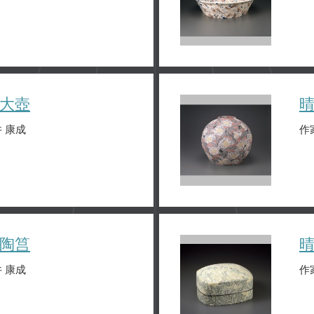
大壺
 康成
作
陶筥
 康成
作