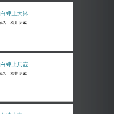
晴白練上大鉢
家名
松井 康成
晴白練上扁壺
家名
松井 康成