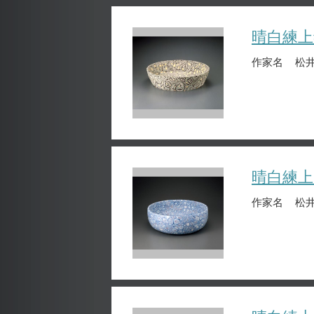
晴白練上
作家名
松井
晴白練上
作家名
松井