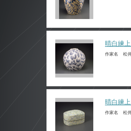
晴白練上
作家名
松井
晴白練上
作家名
松井