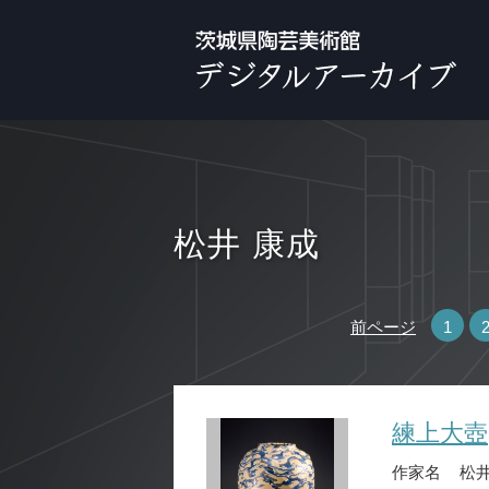
松井 康成
前ページ
1
練上大壺
作家名
松井