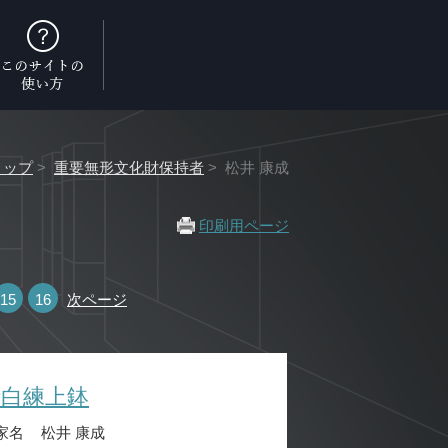
トップ
>
重要無形文化財保持者
> 松井 康成
印刷用ページ
15
16
次ページ
晴白練上鉢
家名
松井 康成