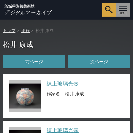
詳細検
トップ
>
ま行
> 松井 康成
松井 康成
前ページ
次ページ
練上玻璃光壺
作家名
松井 康成
練上玻璃光壺