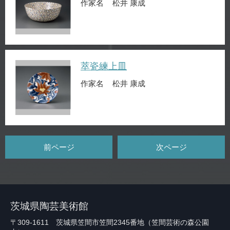
作家名
松井 康成
萃瓷練上皿
作家名
松井 康成
前ページ
次ページ
茨城県陶芸美術館
〒309-1611 茨城県笠間市笠間2345番地（笠間芸術の森公園