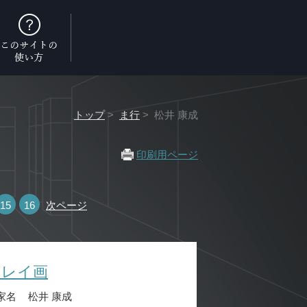
トップ
>
ま行
> 松井 康成
印刷用ページ
15
16
次ページ
クレイ画
家名
松井 康成