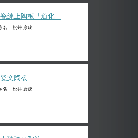
萃瓷練上陶板「道化」
家名
松井 康成
堆瓷文陶板
家名
松井 康成