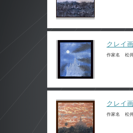
クレイ
作家名
松井
クレイ
作家名
松井