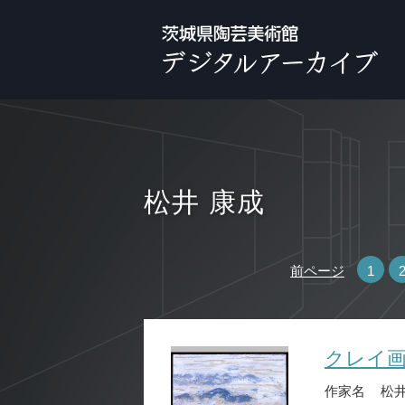
松井 康成
前ページ
1
クレイ
作家名
松井