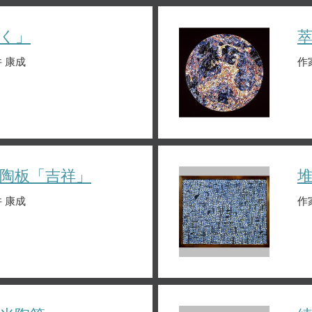
く」
 康成
作
陶板「吉祥」
 康成
作