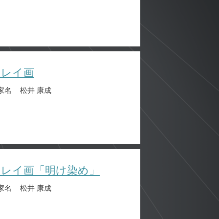
クレイ画
家名
松井 康成
クレイ画「明け染め」
家名
松井 康成