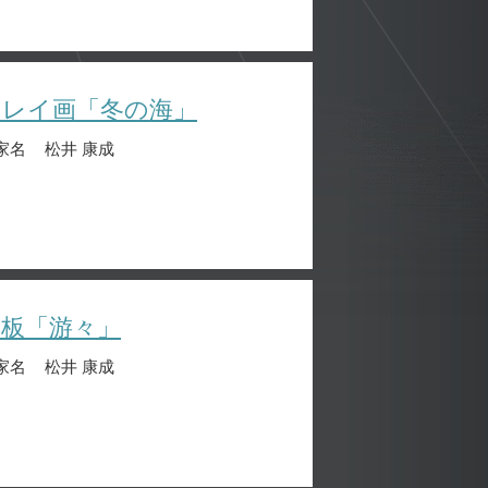
クレイ画「冬の海」
家名
松井 康成
陶板「游々」
家名
松井 康成