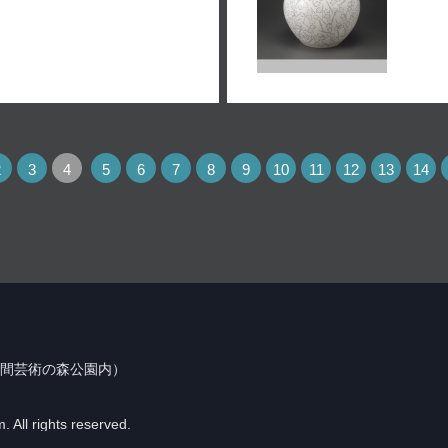
2
3
4
5
6
7
8
9
10
11
12
13
14
（笠間芸術の森公園内）
 All rights reserved.