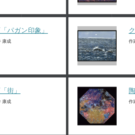
画「パガン印象」
 康成
作
画「街」
 康成
作