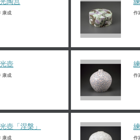
光陶筥
 康成
作
光壺
 康成
作
光壺「涅槃」
 康成
作