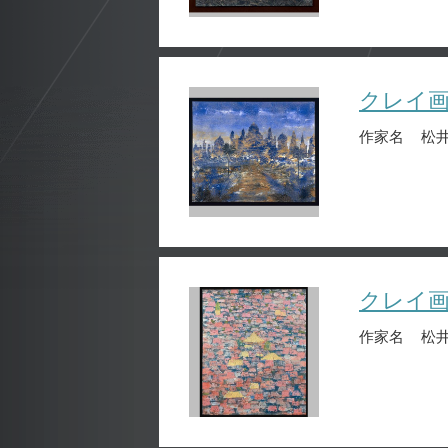
クレイ
作家名
松井
クレイ
作家名
松井