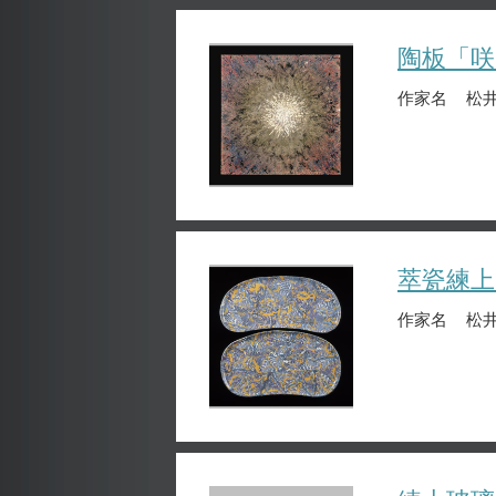
陶板「咲
作家名
松井
萃瓷練上
作家名
松井