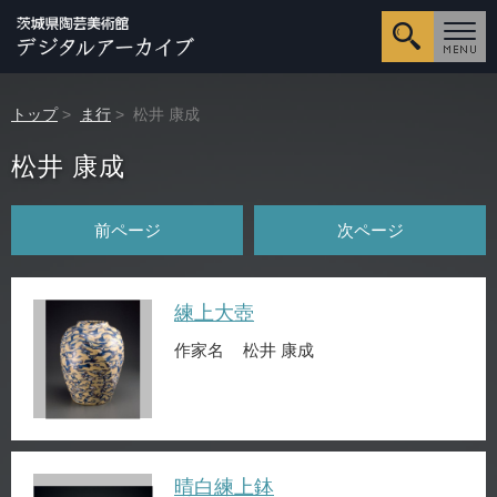
詳細検
トップ
>
ま行
> 松井 康成
松井 康成
前ページ
次ページ
練上大壺
作家名
松井 康成
晴白練上鉢