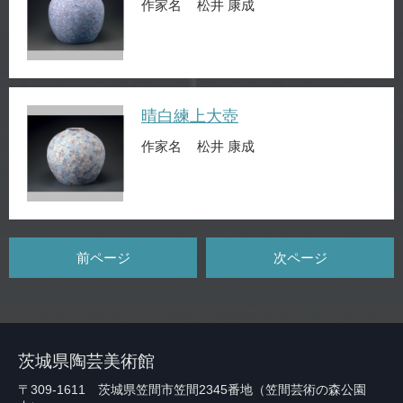
作家名
松井 康成
晴白練上大壺
作家名
松井 康成
前ページ
次ページ
茨城県陶芸美術館
〒309-1611 茨城県笠間市笠間2345番地（笠間芸術の森公園