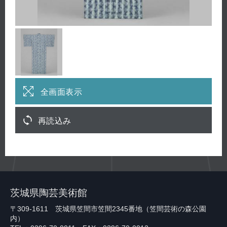
全画面表示
再読込み
茨城県陶芸美術館
〒309-1611 茨城県笠間市笠間2345番地（笠間芸術の森公園
内）