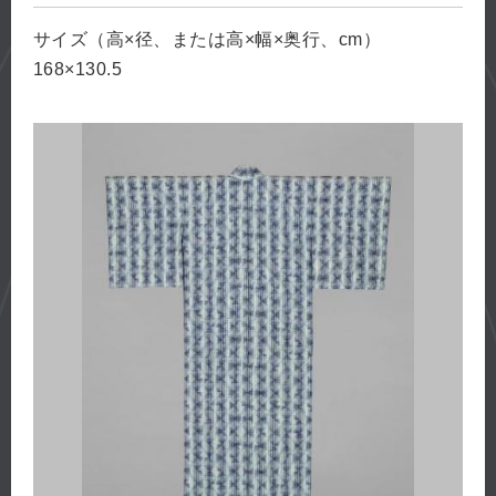
サイズ（高×径、または高×幅×奥行、cm）
168×130.5