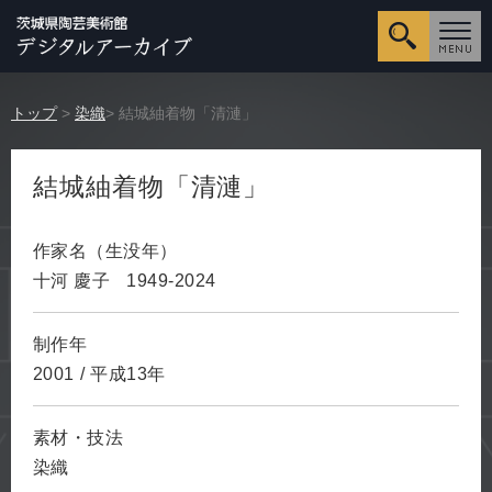
詳細検
トップ
>
染織
> 結城紬着物「清漣」
結城紬着物「清漣」
作家名（生没年）
十河 慶子
1949-2024
制作年
2001
/
平成13年
素材・技法
染織