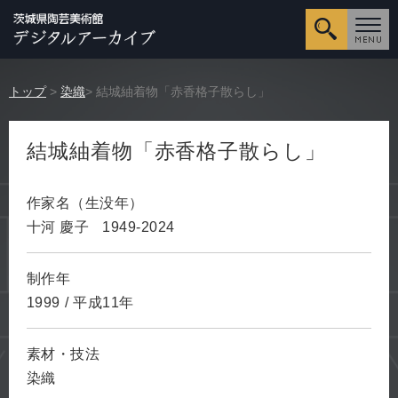
詳細検
トップ
>
染織
> 結城紬着物「赤香格子散らし」
結城紬着物「赤香格子散らし」
作家名（生没年）
十河 慶子
1949-2024
制作年
1999
/
平成11年
素材・技法
染織