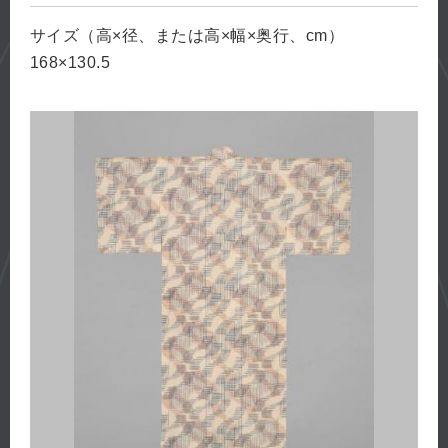
サイズ（高×径、または高×幅×奥行、cm）
168×130.5