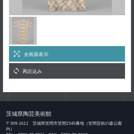
全画面表示
再読込み
茨城県陶芸美術館
〒309-1611 茨城県笠間市笠間2345番地（笠間芸術の森公園
内）