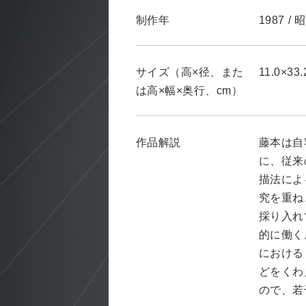
制作年
1987
/
昭
サイズ（高×径、また
11.0×33.
は高×幅×奥行、cm）
作品解説
藤本は自
に、従来
描法によ
究を重ね
採り入れ
的に働く
における
どをくわ
ので、若