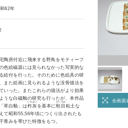
和62年
2
宅陶房付近に飛来する野鳥をモティーフ
の色絵磁器には見られなかった写実的な
る絵付を行った。そのために色絵具の研
、また絵画に見られるような没骨描法を
ていった。またこれらの描法がより効果
ような白磁釉の研究も行ったが、本作品
全画面
いすばい
がいろめ
「草白釉」は
柞灰
を基本に
蛙目
粘土な
えて昭和55,56年頃につくり出されたも
干青みを帯びた特徴をもつ。