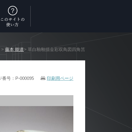
>
藤本 能道
> 草白釉釉描金彩双鳥図四角筥
番号：P-000095
印刷用ページ