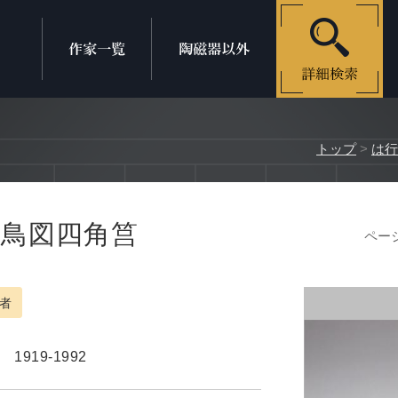
トップ
>
は行
双鳥図四角筥
ページ
者
道
1919-1992