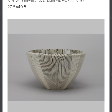
サイズ（高×径、または高×幅×奥行、cm）
27.5×40.5