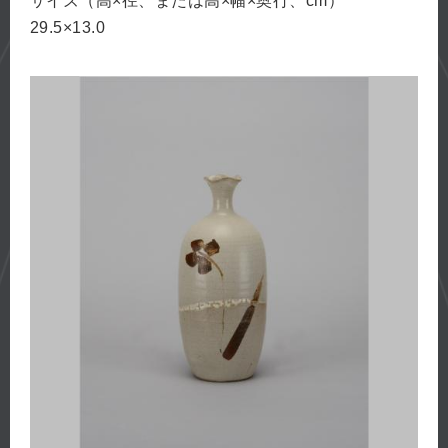
サイズ（高×径、または高×幅×奥行、cm）
29.5×13.0