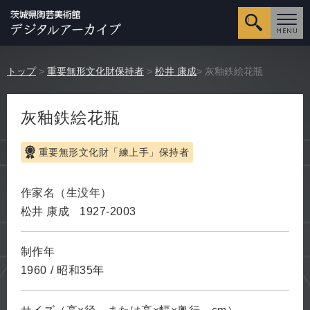
詳細検
トップ
>
重要無形文化財保持者
>
松井 康成
> 灰釉鉄絵花瓶
灰釉鉄絵花瓶
重要無形文化財「練上手」保持者
作家名（生没年）
松井 康成
1927-2003
制作年
1960
/
昭和35年