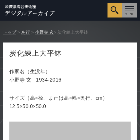
詳細検
トップ
>
あ行
>
小野寺 玄
> 炭化練上大平鉢
炭化練上大平鉢
作家名（生没年）
小野寺 玄
1934-2016
サイズ（高×径、または高×幅×奥行、cm）
12.5×50.0×50.0