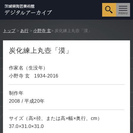
詳細検
トップ
>
あ行
>
小野寺 玄
> 炭化練上丸壺「漠」
炭化練上丸壺「漠」
作家名（生没年）
小野寺 玄
1934-2016
制作年
2008
/
平成20年
サイズ（高×径、または高×幅×奥行、cm）
37.0×31.0×31.0