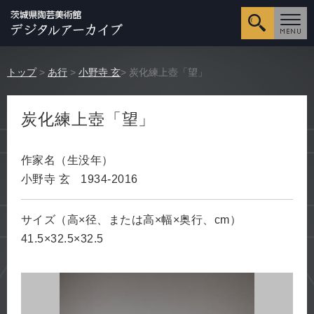
詳細検
トップ
>
あ行
>
小野寺 玄
> 炭化練上壺「望」
炭化練上壺「望」
作家名（生没年）
小野寺 玄
1934-2016
サイズ（高×径、または高×幅×奥行、cm）
41.5×32.5×32.5