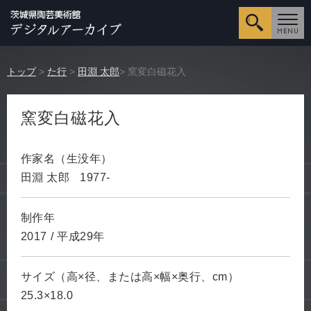
詳細検
トップ
>
た行
>
田淵 太郎
> 窯変白磁花入
窯変白磁花入
作家名（生没年）
田淵 太郎
1977-
制作年
2017
/
平成29年
サイズ（高×径、または高×幅×奥行、cm）
25.3×18.0