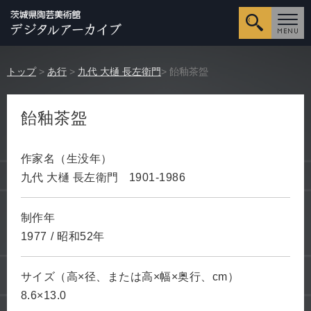
詳細検
トップ
>
あ行
>
九代 大樋 長左衛門
> 飴釉茶盌
飴釉茶盌
作家名（生没年）
九代 大樋 長左衛門
1901-1986
制作年
1977
/
昭和52年
サイズ（高×径、または高×幅×奥行、cm）
8.6×13.0