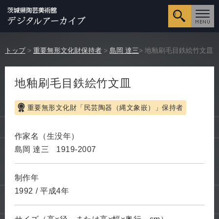
詳細検
トップ
>
重要無形文化財保持者
>
島岡 達三
> 地釉刷毛目鉄絵竹文皿
地釉刷毛目鉄絵竹文皿
重要無形文化財「民芸陶器（縄文象嵌）」保持者
作家名（生没年）
島岡 達三
1919-2007
制作年
1992
/
平成4年