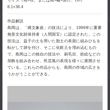
サイズ（高×径、または高×幅×奥行、cm）
8.1×36.4
作品解説
島岡は、「縄文象嵌」の技法により、1996年に重要
無形文化財保持者（人間国宝）に認定された。この
技法は、益子の土を用いた胎土の表面に組みひもを
転がして跡を付け、そこに化粧土を埋め込むもの
で、島岡はこの独自の技法や、刷毛目、鉄絵などの
加飾を組み合わせ、民芸風の表現を様々に展開させ
ている。これらの作品からも、島岡の作域の広さを
うかがうことができる。