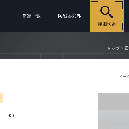
トップ
>
重
ページ
淳
1936-