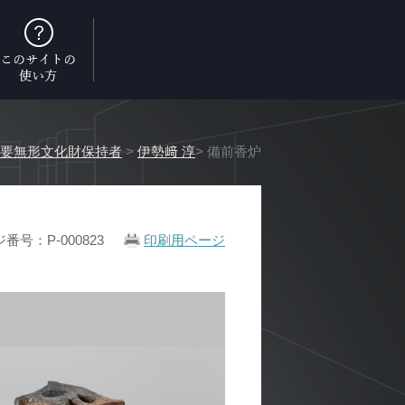
要無形文化財保持者
>
伊勢﨑 淳
> 備前香炉
番号：P-000823
印刷用ページ