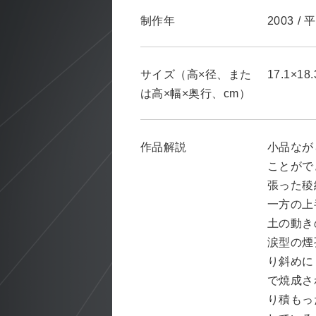
制作年
2003
/
平
サイズ（高×径、また
17.1×18.
は高×幅×奥行、cm）
作品解説
小品なが
ことがで
張った稜
一方の上
土の動き
涙型の煙
り斜めに
で焼成さ
り積もっ