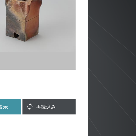
表示
再読込み