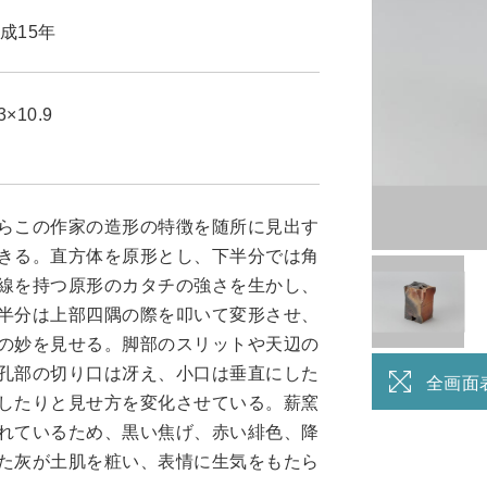
成15年
3×10.9
らこの作家の造形の特徴を随所に見出す
きる。直方体を原形とし、下半分では角
線を持つ原形のカタチの強さを生かし、
半分は上部四隅の際を叩いて変形させ、
の妙を見せる。脚部のスリットや天辺の
孔部の切り口は冴え、小口は垂直にした
全画面
したりと見せ方を変化させている。薪窯
れているため、黒い焦げ、赤い緋色、降
た灰が土肌を粧い、表情に生気をもたら