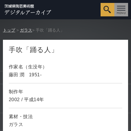
詳細検
トップ
>
ガラス
> 手吹「踊る人」
手吹「踊る人」
作家名（生没年）
藤田 潤
1951-
制作年
2002
/
平成14年
素材・技法
ガラス