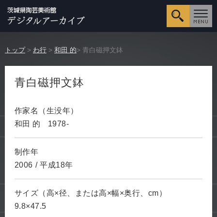
詳細検
トップ
>
わ行
>
和田 的
> 青白磁押文鉢
青白磁押文鉢
作家名（生没年）
和田 的
1978-
制作年
2006
/
平成18年
サイズ（高×径、または高×幅×奥行、cm）
9.8×47.5