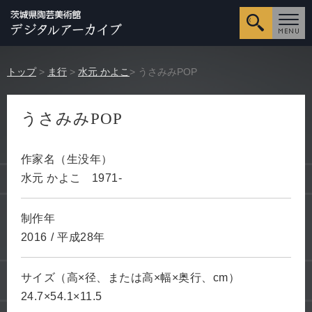
詳細検
トップ
>
ま行
>
水元 かよこ
> うさみみPOP
うさみみPOP
作家名（生没年）
水元 かよこ
1971-
制作年
2016
/
平成28年
サイズ（高×径、または高×幅×奥行、cm）
24.7×54.1×11.5