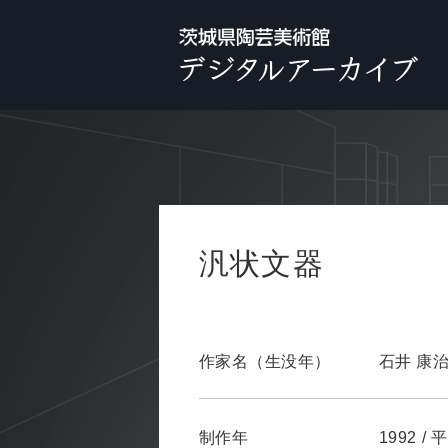
汎状文器
作家名（生没年）
石井 康
制作年
1992
/
平