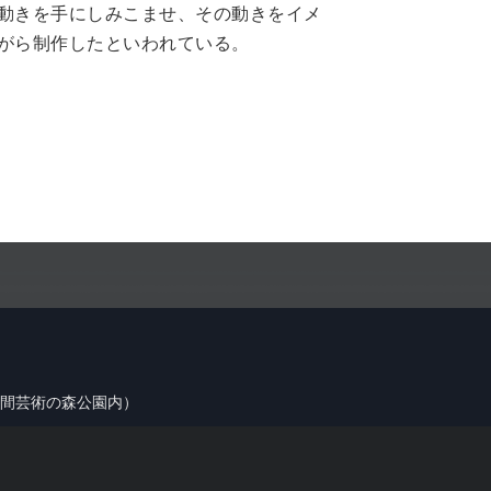
動きを手にしみこませ、その動きをイメ
がら制作したといわれている。
（笠間芸術の森公園内）
 All rights reserved.