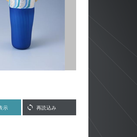
表示
再読込み