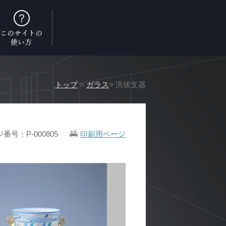
トップ
>
ガラス
> 汎状文器
番号：P-000805
印刷用ページ