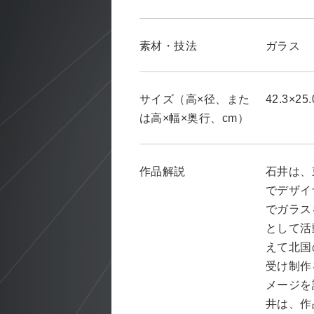
素材・技法
ガラス
サイズ（高×径、また
42.3×25.
は高×幅×奥行、cm）
作品解説
石井は、
でデザイ
でガラス
として活
えて北国
受け制作
メージを
井は、作