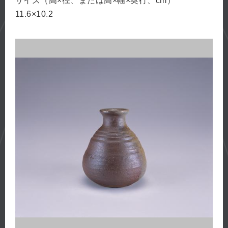
サイズ（高×径、または高×幅×奥行、cm）
11.6×10.2