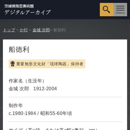
詳細検
トップ
>
か行
>
金城 次郎
> 船徳利
船徳利
重要無形文化財「琉球陶器」保持者
作家名（生没年）
金城 次郎
1912-2004
制作年
c.1980-1984
/
昭和55-60年頃