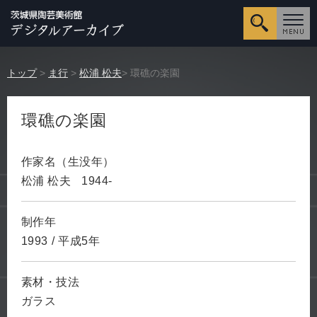
詳細検
トップ
>
ま行
>
松浦 松夫
> 環礁の楽園
環礁の楽園
作家名（生没年）
松浦 松夫
1944-
制作年
1993
/
平成5年
素材・技法
ガラス