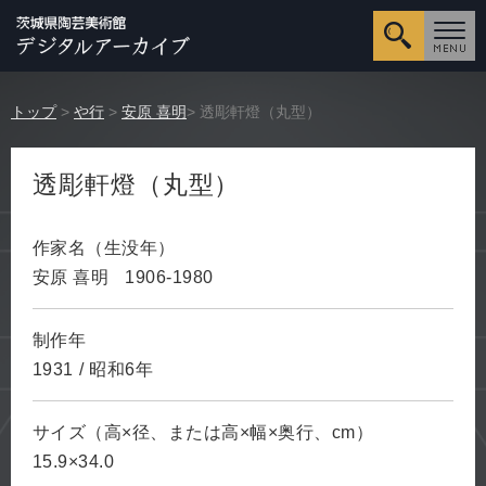
詳細検
トップ
>
や行
>
安原 喜明
> 透彫軒燈（丸型）
透彫軒燈（丸型）
作家名（生没年）
安原 喜明
1906-1980
制作年
1931
/
昭和6年
サイズ（高×径、または高×幅×奥行、cm）
15.9×34.0