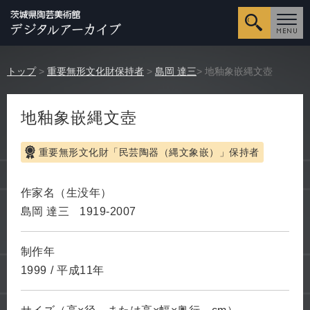
詳細検
トップ
>
重要無形文化財保持者
>
島岡 達三
> 地釉象嵌縄文壺
地釉象嵌縄文壺
重要無形文化財「民芸陶器（縄文象嵌）」保持者
作家名（生没年）
島岡 達三
1919-2007
制作年
1999
/
平成11年