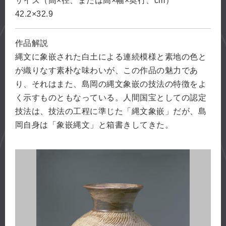
サイズ（高×径、または高×幅×奥行、cm）
42.2×32.9
作品解説
縄文に象嵌された白土による連続模様と素地の色と
が織りなす素朴な味わいが、この作品の魅力であ
り、それはまた、島岡の縄文象嵌の技法の特徴をよ
く示すものともなっている。人間国宝としての認定
技法は、技法の工程に準じた「縄文象嵌」だが、島
岡自身は「象嵌縄文」と箱書きしてきた。