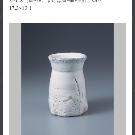
サイズ（高×径、または高×幅×奥行、cm）
17.3×12.1