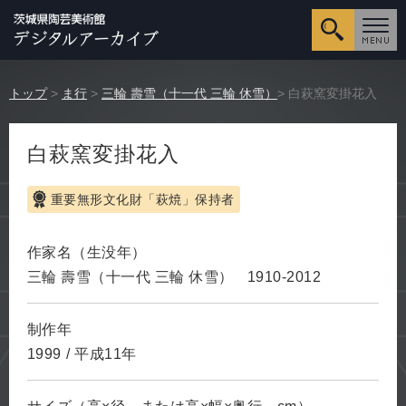
詳細検
トップ
>
ま行
>
三輪 壽雪（十一代 三輪 休雪）
> 白萩窯変掛花入
白萩窯変掛花入
重要無形文化財「萩焼」保持者
作家名（生没年）
三輪 壽雪（十一代 三輪 休雪）
1910-2012
制作年
1999
/
平成11年