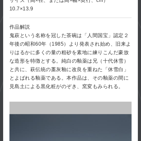
サイズ（高×径、または高×幅×奥行、cm）
10.7×13.9
作品解説
鬼萩という名称を冠した茶碗は「人間国宝」認定２
年後の昭和60年（1985）より発表され始め、旧来よ
りはるかに多くの量の粗砂を素地に練りこんだ豪放
な造形を特徴とする。純白の釉薬は兄（十代休雪）
と共に、萩伝統の藁灰釉に改良を重ねた「休雪白」
とよばれる釉薬である。本作品は、その釉薬の間に
見島土による黒化粧がのぞき、窯変もみられる。