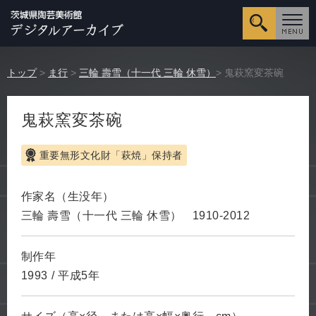
詳細検
トップ
>
ま行
>
三輪 壽雪（十一代 三輪 休雪）
> 鬼萩窯変茶碗
鬼萩窯変茶碗
重要無形文化財「萩焼」保持者
作家名（生没年）
三輪 壽雪（十一代 三輪 休雪）
1910-2012
制作年
1993
/
平成5年