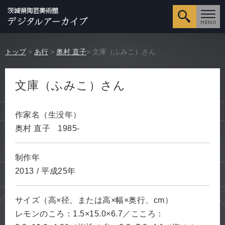
詳細検
トップ
>
あ行
>
奥村 直子
> 文庫（ふみこ）さん
文庫（ふみこ）さん
作家名（生没年）
奥村 直子
1985-
制作年
2013
/
平成25年
サイズ（高×径、または高×幅×奥行、cm）
レモンのころ：1.5×15.0×6.7／こころ：