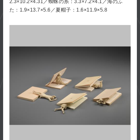
2.3×10.2×4.31／蜘蛛の糸：3.3×7.2×4.1／海のふ
た：1.9×13.7×5.6／夏帽子：1.6×11.9×5.8