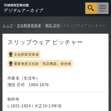
詳細検
トップ
>
文化勲章受章者
>
濱田 庄司
> スリップウェア ピッチャー
スリップウェア ピッチャー
文化勲章受章者
重要無形文化財「民芸陶器」保持者
作家名（生没年）
濱田 庄司
1894-1978
制作年
c.1921-1924
/
大正10-13年頃