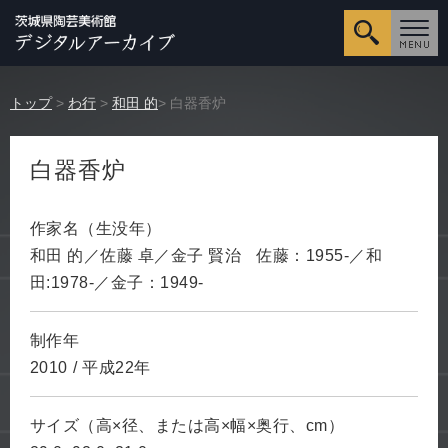
詳細検
トップ
>
わ行
>
和田 的
> 白器香炉
白器香炉
作家名（生没年）
和田 的／佐藤 卓／金子 賢治
佐藤：1955-／和
田:1978-／金子：1949-
制作年
2010
/
平成22年
サイズ（高×径、または高×幅×奥行、cm）